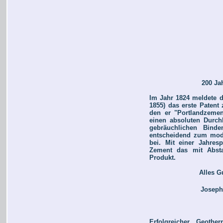
200 Ja
Im Jahr 1824 meldete d
1855) das erste Patent
den er "Portlandzement
einen absoluten Durchb
gebräuchlichen Bind
entscheidend zum mode
bei. Mit einer Jahres
Zement das mit Abstan
Produkt.
Alles G
Joseph
Erfolgreicher Geothe