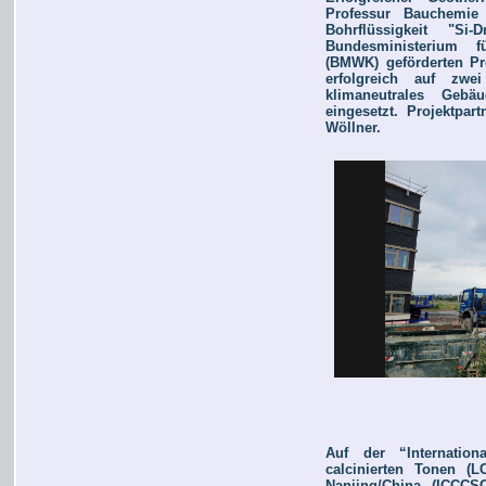
Professur Bauchemie 
Bohrflüssigkeit "S
Bundesministerium f
(BMWK) geförderten Pro
erfolgreich auf zwe
klimaneutrales Gebä
eingesetzt. Projektpa
Wöllner.
Auf der “Internatio
calcinierten Tonen (
Nanjing/China (ICCCSC