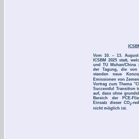
ICSB
Vom 10. – 13. August 
ICSBM 2025 statt, we
und TU Wuhan/China au
der Tagung, die von 
standen neue Konze
Emissionen von Zement 
Vortrag zum Thema "Ch
Successful Transition t
auf, dass ohne grunds
Bereich der PCE-Fließ
Einsatz dieser CO
-re
2
nicht möglich ist.