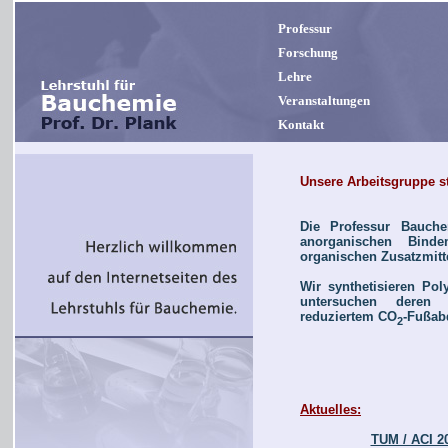
Professur
Forschung
Lehre
Veranstaltungen
Kontakt
Unsere Arbeitsgruppe st
Die Professur Bauche
anorganischen Bin
organischen Zusatzmitt
Wir synthetisieren Pol
untersuchen deren 
reduziertem CO
-Fußab
2
Aktuelles:
TUM / ACI 2